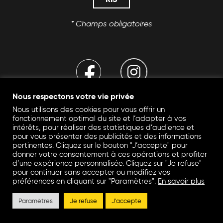
* Champs obligatoires
Nous respectons votre vie privée
Nous utilisons des cookies pour vous offrir un
fonctionnement optimal du site et l’adapter à vos
A PROPOS
intérêts, pour réaliser des statistiques d’audience et
pour vous présenter des publicités et des informations
pertinentes. Cliquez sur le bouton "J’accepte" pour
donner votre consentement à ces opérations et profiter
MENTIONS LÉGALES
d’une expérience personnalisée. Cliquez sur "Je refuse"
POLITIQUE DE CONFIDENTIALITÉ
pour continuer sans accepter ou modifiez vos
préférences en cliquant sur "Paramètres".
En savoir plus
PLAN DU SITE
Paramètres
Je refuse
J'accepte